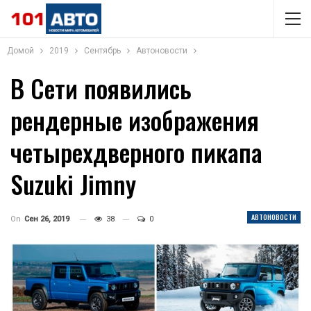
Домой
2019
Сентябрь
Автоновости
В Сети появились
рендерные изображения
четырехдверного пикапа
Suzuki Jimny
АВТОНОВОСТИ
On
Сен 26, 2019
38
0