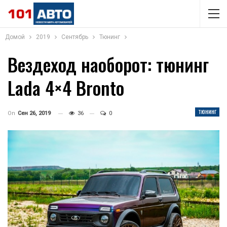
Домой
2019
Сентябрь
Тюнинг
Вездеход наоборот: тюнинг
Lada 4×4 Bronto
ТЮНИНГ
On
Сен 26, 2019
36
0