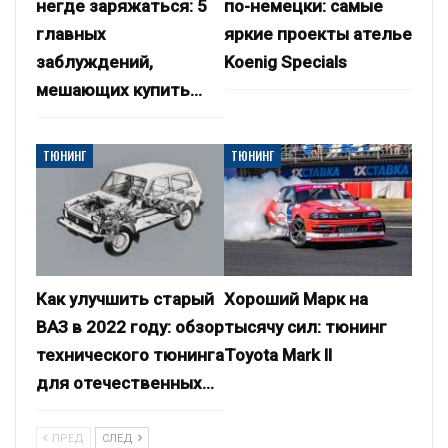
негде заряжаться: 5
по-немецки: самые
главных
яркие проекты ателье
заблуждений,
Koenig Specials
мешающих купить…
ТЮНИНГ
ТЮНИНГ
Как улучшить старый
Хороший Марк на
ВАЗ в 2022 году: обзор
тысячу сил: тюнинг
технического тюнинга
Toyota Mark II
для отечественных…
ПРЕД
СЛЕД