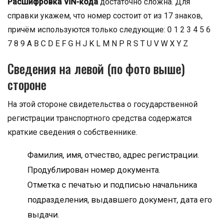
Расшифровка VIN-кода
достаточно сложна. Для
справки укажем, что номер состоит от из 17 знаков,
причём используются только следующие: 0 1 2 3 4 5 6
7 8 9 A B C D E F G H J K L M N P R S T U V W X Y Z
Сведения на левой (по фото выше)
стороне
На этой стороне свидетельства о государственной
регистрации транспортного средства содержатся
краткие сведения о собственнике.
Фамилия, имя, отчество, адрес регистрации.
Продублирован номер документа.
Отметка с печатью и подписью начальника
подразделения, выдавшего документ, дата его
выдачи.