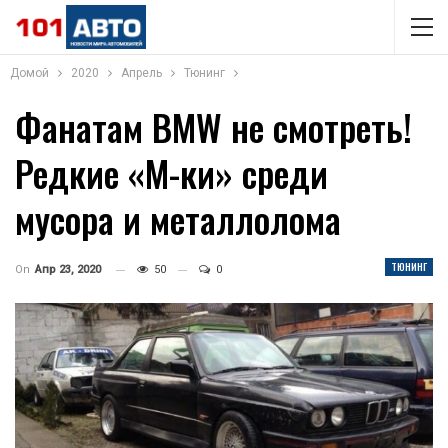
Домой
2020
Апрель
Тюнинг
Фанатам BMW не смотреть!
Редкие «M-ки» среди
мусора и металлолома
ТЮНИНГ
On
Апр 23, 2020
50
0