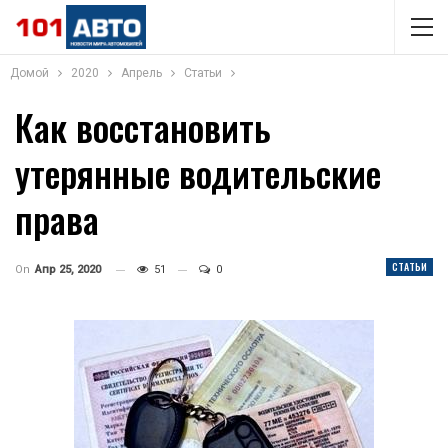
Домой
2020
Апрель
Статьи
Как восстановить
утерянные водительские
права
СТАТЬИ
On
Апр 25, 2020
51
0