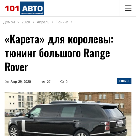
Домой
2020
Апрель
Тюнинг
«Карета» для королевы:
тюнинг большого Range
Rover
ТЮНИНГ
On
Апр 29, 2020
27
0