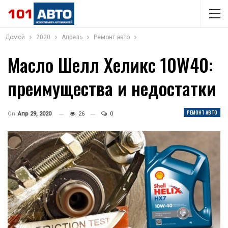
Домой
2020
Апрель
Ремонт авто
Масло Шелл Хеликс 10W40:
преимущества и недостатки
РЕМОНТ АВТО
On
Апр 29, 2020
26
0