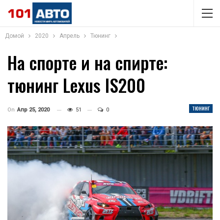
Домой
2020
Апрель
Тюнинг
На спорте и на спирте:
тюнинг Lexus IS200
ТЮНИНГ
On
Апр 25, 2020
51
0