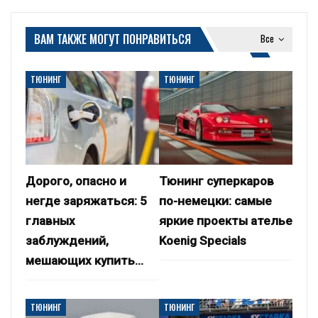
ВАМ ТАКЖЕ МОГУТ ПОНРАВИТЬСЯ
Все
ТЮНИНГ
ТЮНИНГ
Дорого, опасно и
Тюнинг суперкаров
негде заряжаться: 5
по-немецки: самые
главных
яркие проекты ателье
заблуждений,
Koenig Specials
мешающих купить…
ТЮНИНГ
ТЮНИНГ