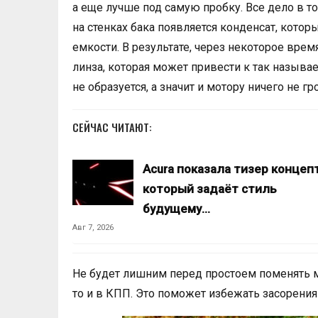
а еще лучше под самую пробку. Все дело в т
на стенках бака появляется конденсат, которы
емкости. В результате, через некоторое вре
линза, которая может привести к так называ
не образуется, а значит и мотору ничего не гро
СЕЙЧАС ЧИТАЮТ:
Acura показала тизер концепт
который задаёт стиль
будущему…
Авг 7, 2026
Не будет лишним перед простоем поменять ма
то и в КПП. Это поможет избежать засорения