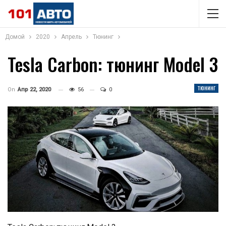
Домой
2020
Апрель
Тюнинг
Tesla Carbon: тюнинг Model 3
ТЮНИНГ
On
Апр 22, 2020
56
0