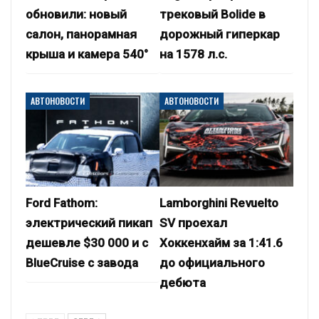
обновили: новый
трековый Bolide в
салон, панорамная
дорожный гиперкар
крыша и камера 540°
на 1578 л.с.
АВТОНОВОСТИ
АВТОНОВОСТИ
Ford Fathom:
Lamborghini Revuelto
электрический пикап
SV проехал
дешевле $30 000 и с
Хоккенхайм за 1:41.6
BlueCruise с завода
до официального
дебюта