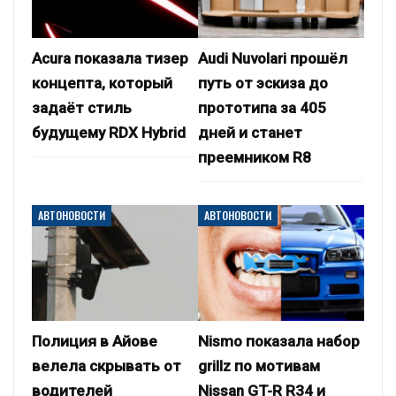
Acura показала тизер
Audi Nuvolari прошёл
концепта, который
путь от эскиза до
задаёт стиль
прототипа за 405
будущему RDX Hybrid
дней и станет
преемником R8
АВТОНОВОСТИ
АВТОНОВОСТИ
Полиция в Айове
Nismo показала набор
велела скрывать от
grillz по мотивам
водителей
Nissan GT-R R34 и