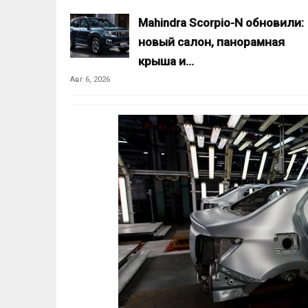
Mahindra Scorpio-N обновили:
новый салон, панорамная
крыша и…
Авг 6, 2026