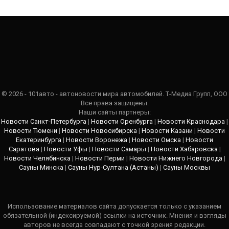
© 2026 - 101авто - автоновости мира автомобилей. Т-Медиа Групп, ООО
Все права защищены.
Наши сайты партнеры:
Новости Санкт-Петербурга
|
Новости Оренбурга
|
Новости Краснодара
|
Новости Тюмени
|
Новости Новосибирска
|
Новости Казани
|
Новости
Екатеринбурга
|
Новости Воронежа
|
Новости Омска
|
Новости
Саратова
|
Новости Уфы
|
Новости Самары
|
Новости Хабаровска
|
Новости Челябинска
|
Новости Перми
|
Новости Нижнего Новгорода
|
Сауны Минска
|
Сауны Нур-Султана (Астаны)
|
Сауны Москвы
Использование материалов сайта допускается только с указанием
обязательной (индексируемой) ссылки на источник. Мнения и взгляды
авторов не всегда совпадают с точкой зрения редакции.