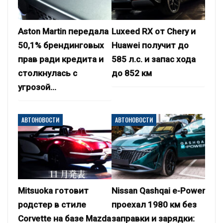
Aston Martin передала
Luxeed RX от Chery и
50,1% брендинговых
Huawei получит до
прав ради кредита и
585 л.с. и запас хода
столкнулась с
до 852 км
угрозой…
АВТОНОВОСТИ
АВТОНОВОСТИ
Mitsuoka готовит
Nissan Qashqai e-Power
родстер в стиле
проехал 1980 км без
Corvette на базе Mazda
заправки и зарядки: