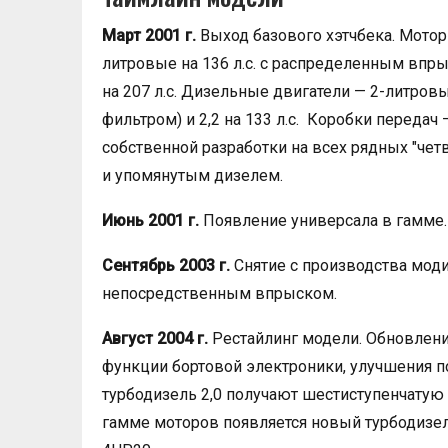
Март 2001 г.
Выход базового хэтчбека. Моторы
литровые на 136 л.с. с распределенным впры
на 207 л.с. Дизельные двигатели — 2-литровые
фильтром) и 2,2 на 133 л.с. Коробки переда
собственной разработки на всех рядных "четв
и упомянутым дизелем.
Июнь 2001 г.
Появление универсала в гамме.
Сентябрь 2003 г.
Снятие с производства модиф
непосредственным впрыском.
Август 2004 г.
Рестайлинг модели. Обновлени
функции бортовой электроники, улучшения по
турбодизель 2,0 получают шестиступенчатую 
гамме моторов появляется новый турбодизель 