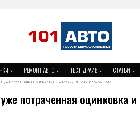
НКИ
РЕМОНТ АВТО
ТЕСТ ДРАЙВ
СТАТЬИ
гом: уже потраченная оцинковка и жёсткий BDSM с блоком BSM
м: уже потраченная оцинковка 