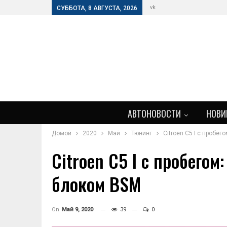
vk
СУББОТА, 8 АВГУСТА, 2026
АВТОНОВОСТИ
НОВИ
Домой
2020
Май
Тюнинг
Citroen C5 I c пробе
Citroen C5 I c пробего
блоком BSM
On
Май 9, 2020
39
0