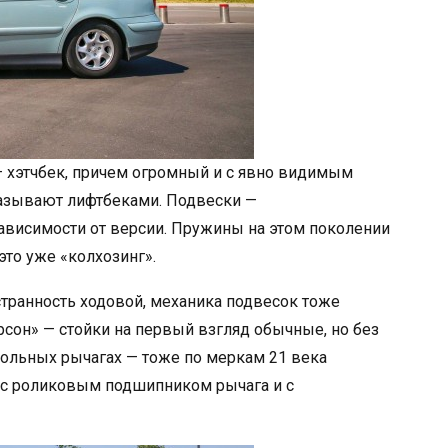
— хэтчбек, причем огромный и с явно видимым
азывают лифтбеками. Подвески —
 зависимости от версии. Пружины на этом поколении
 это уже «колхозинг».
странность ходовой, механика подвесок тоже
рсон» — стойки на первый взгляд обычные, но без
дольных рычагах — тоже по меркам 21 века
, с роликовым подшипником рычага и с
.