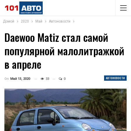
Домой
2020
Май
Автоновости
Daewoo Matiz стал самой
популярной малолитражкой
в апреле
АВТОНОВОСТИ
On
Май 13, 2020
33
0