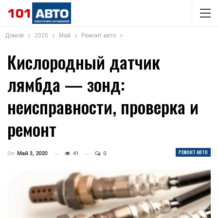
Домой
2020
Май
Ремонт авто
Кислородный датчик
лямбда — зонд:
неисправности, проверка и
ремонт
РЕМОНТ АВТО
On
Май 3, 2020
41
0