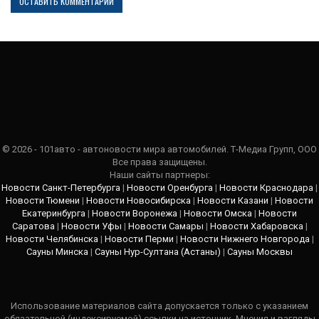
© 2026 - 101авто - автоновости мира автомобилей. Т-Медиа Групп, ООО
Все права защищены.
Наши сайты партнеры:
Новости Санкт-Петербурга
|
Новости Оренбурга
|
Новости Краснодара
|
Новости Тюмени
|
Новости Новосибирска
|
Новости Казани
|
Новости
Екатеринбурга
|
Новости Воронежа
|
Новости Омска
|
Новости
Саратова
|
Новости Уфы
|
Новости Самары
|
Новости Хабаровска
|
Новости Челябинска
|
Новости Перми
|
Новости Нижнего Новгорода
|
Сауны Минска
|
Сауны Нур-Султана (Астаны)
|
Сауны Москвы
Использование материалов сайта допускается только с указанием
обязательной (индексируемой) ссылки на источник. Мнения и взгляды