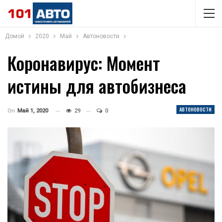
Домой
2020
Май
Автоновости
Коронавирус: Момент
истины для автобизнеса
АВТОНОВОСТИ
On
Май 1, 2020
29
0