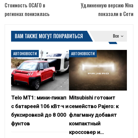
Стоимость ОСАГО в
Удлиненную версию Niva
регионах понизилась
показали в Сети
ВАМ ТАКЖЕ МОГУТ ПОНРАВИТЬСЯ
Все
АВТОНОВОСТИ
АВТОНОВОСТИ
Telo MT1: мини-пикап
Mitsubishi готовит
с батареей 106 кВт·ч и
семейство Pajero: к
буксировкой до 8 000
флагману добавят
фунтов
компактный
кроссовер и…