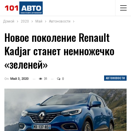
Домой
2020
Май
Автоновости
Новое поколение Renault
Kadjar станет немножечко
«зеленей»
АВТОНОВОСТИ
On
Май 3, 2020
31
0