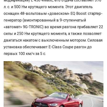
модификаций) E 450 4Matic, его отдача составляет 376
л. с. и 500 Нм крутящего момента. Этот двигатель
оснащен 48-вольтовым «довеском» EQ Boost: стартер-
генератор (вмонтированный в 9-ступенчатый
«автомат» 9G-TRONIC) во время разгона прибавляет 22
силы и 250 Нм крутящего момента, а также позволяет
двигаться накатом с выключенным мотором. Силовая
установка обеспечивает E-Class Coupe разгон до
первых 100 км/ч за 5 с.