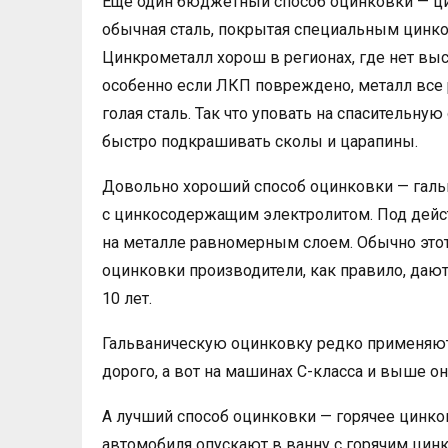
Ещё один бюджетный способ оцинковки — цин
обычная сталь, покрытая специальным цинко
Цинкрометалл хорош в регионах, где нет выс
особенно если ЛКП повреждено, металл все р
голая сталь. Так что уповать на спасительну
быстро подкрашивать сколы и царапины.
Довольно хороший способ оцинковки — гальв
с цинкосодержащим электролитом. Под дейс
на металле равномерным слоем. Обычно этот
оцинковки производители, как правило, дают
10 лет.
Гальваническую оцинковку редко применяют
дорого, а вот на машинах С-класса и выше она
А лучший способ оцинковки — горячее цинко
автомобиля опускают в ванну с горячим цинк