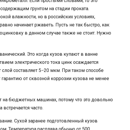
крометалл. Если простыми словами, то это
содержащим грунтом на стадии проката.
окой влажности, но в российских условиях,
авно начинает ржаветь. Пусть не так быстро, как
ю оцинковку в данном случае также не стоит. Нужно
анический. Это когда кузов купают в ванне
твием электрического тока цинк осаждается
 слой составляет 5−20 мкм. При таком способе
 гарантию от сквозной коррозии кузова не менее
 на бюджетных машинах, потому что это довольно
 встречается часто.
вание. Сухой заранее подготовленный кузов
ом. Температура расплава обычно от 500