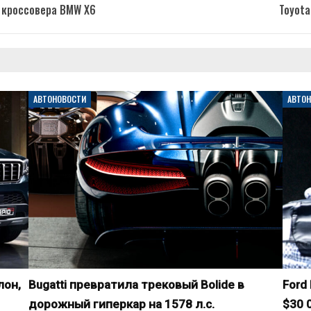
 кроссовера BMW X6
Toyota
АВТОНОВОСТИ
АВТО
лон,
Bugatti превратила трековый Bolide в
Ford
дорожный гиперкар на 1578 л.с.
$30 0