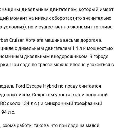
снащены дизельным двигателем, который имеет
щий момент на низких оборотах (что значительно
 условиях), но и существенно экономит топливо.
an Cruiser. Хотя эта машина весьма дорогая в
 цикле с дизельным двигателем 1.4 л и мощностью
экономичным дизельным внедорожником. В городе
лярки. При езде по трассе можно вполне уложиться в
одель Ford Escape Hybrid по праву считается
орожником. Секретом успеха стали основной
ДВС около 134 л.с.) и синхронный трехфазный
94 л.с.
 схема работы такова, что при езде на малой