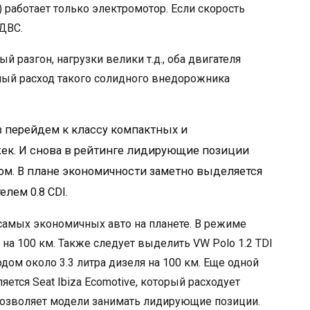
 работает только электромотор. Если скорость
ДВС.
й разгон, нагрузки велики т.д., оба двигателя
нный расход такого солидного внедорожника
 перейдем к классу компактных и
ек. И снова в рейтинге лидирующие позиции
м. В плане экономичности заметно выделяется
елем 0.8 CDI.
 самых экономичных авто на планете. В режиме
. на 100 км. Также следует выделить VW Polo 1.2 TDI
дом около 3.3 литра дизеля на 100 км. Еще одной
ется Seat Ibiza Ecоmotive, который расходует
ь позволяет модели занимать лидирующие позиции.