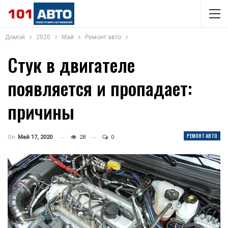
Домой
2020
Май
Ремонт авто
Стук в двигателе
появляется и пропадает:
причины
РЕМОНТ АВТО
On
Май 17, 2020
28
0