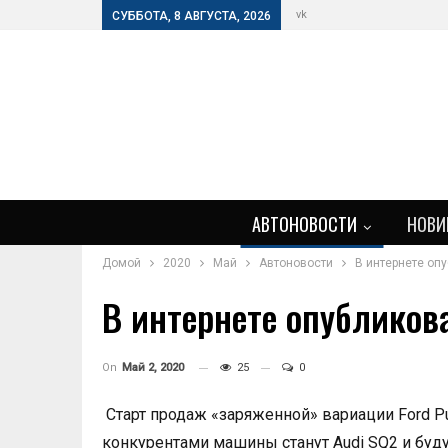
vk
СУББОТА, 8 АВГУСТА, 2026
АВТОНОВОСТИ
НОВИ
Домой
2020
Май
Автоновости
В интернете опу
В интернете опубликова
On
Май 2, 2020
25
0
Старт продаж «заряженной» вариации Ford P
конкурентами машины станут Audi SQ2 и буду