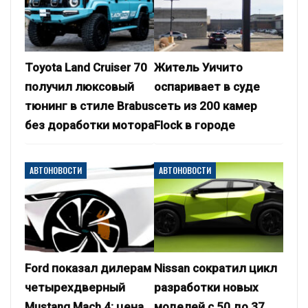
Toyota Land Cruiser 70
Житель Уичито
получил люксовый
оспаривает в суде
тюнинг в стиле Brabus
сеть из 200 камер
без доработки мотора
Flock в городе
АВТОНОВОСТИ
АВТОНОВОСТИ
Ford показал дилерам
Nissan сократил цикл
четырехдверный
разработки новых
Mustang Mach 4: цена
моделей с 50 до 37