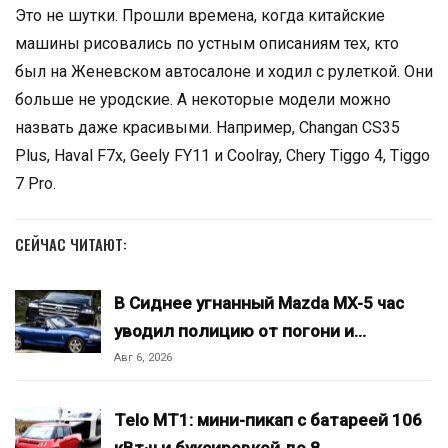
Это не шутки. Прошли времена, когда китайские
машины рисовались по устным описаниям тех, кто
был на Женевском автосалоне и ходил с рулеткой. Они
больше не уродские. А некоторые модели можно
назвать даже красивыми. Например, Changan CS35
Plus, Haval F7x, Geely FY11 и Coolray, Chery Tiggo 4, Tiggo
7 Pro.
СЕЙЧАС ЧИТАЮТ:
В Сиднее угнанный Mazda MX-5 час
уводил полицию от погони и…
Авг 6, 2026
Telo MT1: мини-пикап с батареей 106
кВт·ч и буксировкой до 8…