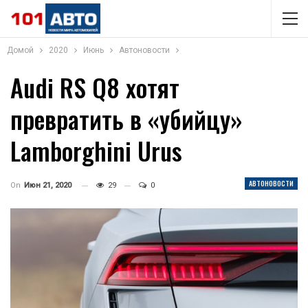
Домой
2020
Июнь
Автоновости
Audi RS Q8 хотят
превратить в «убийцу»
Lamborghini Urus
АВТОНОВОСТИ
On
Июн 21, 2020
29
0