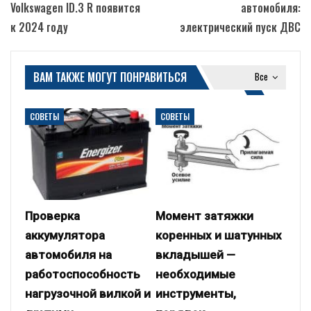
Volkswagen ID.3 R появится
автомобиля:
к 2024 году
электрический пуск ДВС
ВАМ ТАКЖЕ МОГУТ ПОНРАВИТЬСЯ
Все
СОВЕТЫ
СОВЕТЫ
Проверка
Момент затяжки
аккумулятора
коренных и шатунных
автомобиля на
вкладышей —
работоспособность
необходимые
нагрузочной вилкой и
инструменты,