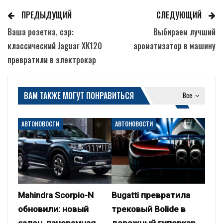
ПРЕДЫДУЩИЙ
СЛЕДУЮЩИЙ
Ваша розетка, сэр:
Выбираем лучший
классический Jaguar XK120
ароматизатор в машину
превратили в электрокар
ВАМ ТАКЖЕ МОГУТ ПОНРАВИТЬСЯ
Все
АВТОНОВОСТИ
АВТОНОВОСТИ
Mahindra Scorpio-N
Bugatti превратила
обновили: новый
трековый Bolide в
салон, панорамная
дорожный гиперкар