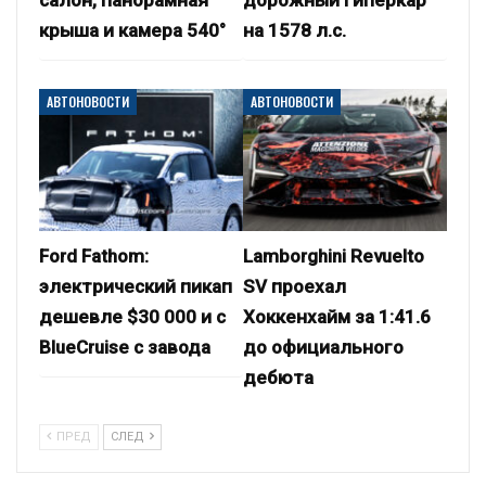
крыша и камера 540°
на 1578 л.с.
АВТОНОВОСТИ
АВТОНОВОСТИ
Ford Fathom:
Lamborghini Revuelto
электрический пикап
SV проехал
дешевле $30 000 и с
Хоккенхайм за 1:41.6
BlueCruise с завода
до официального
дебюта
ПРЕД
СЛЕД