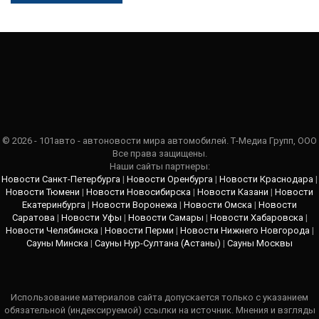
© 2026 - 101авто - автоновости мира автомобилей. Т-Медиа Групп, ООО
Все права защищены.
Наши сайты партнеры:
Новости Санкт-Петербурга
|
Новости Оренбурга
|
Новости Краснодара
|
Новости Тюмени
|
Новости Новосибирска
|
Новости Казани
|
Новости
Екатеринбурга
|
Новости Воронежа
|
Новости Омска
|
Новости
Саратова
|
Новости Уфы
|
Новости Самары
|
Новости Хабаровска
|
Новости Челябинска
|
Новости Перми
|
Новости Нижнего Новгорода
|
Сауны Минска
|
Сауны Нур-Султана (Астаны)
|
Сауны Москвы
Использование материалов сайта допускается только с указанием
обязательной (индексируемой) ссылки на источник. Мнения и взгляды