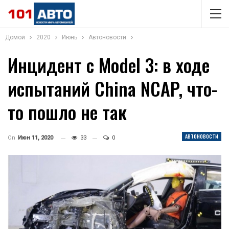
Домой
2020
Июнь
Автоновости
Инцидент с Model 3: в ходе
испытаний China NCAP, что-
то пошло не так
АВТОНОВОСТИ
On
Июн 11, 2020
33
0