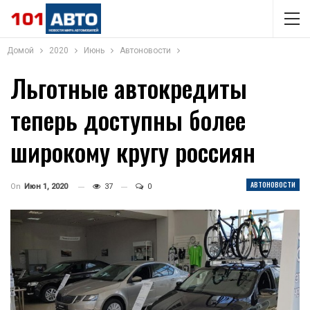
Домой
2020
Июнь
Автоновости
Льготные автокредиты
теперь доступны более
широкому кругу россиян
АВТОНОВОСТИ
On
Июн 1, 2020
37
0