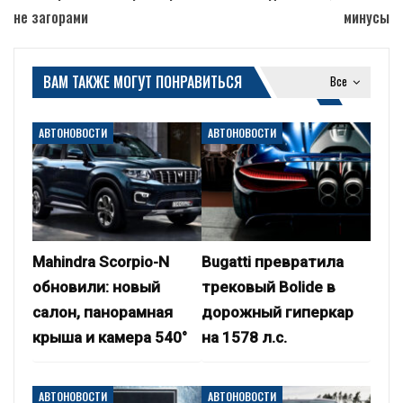
не загорами
минусы
ВАМ ТАКЖЕ МОГУТ ПОНРАВИТЬСЯ
Все
АВТОНОВОСТИ
АВТОНОВОСТИ
Mahindra Scorpio-N
Bugatti превратила
обновили: новый
трековый Bolide в
салон, панорамная
дорожный гиперкар
крыша и камера 540°
на 1578 л.с.
АВТОНОВОСТИ
АВТОНОВОСТИ