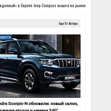
жденный» в Европе Jeep Compass вышел на рынок
Еще От Автора
НОВОСТИ
ndra Scorpio-N обновили: новый салон,
рамная крыша и камера 540°