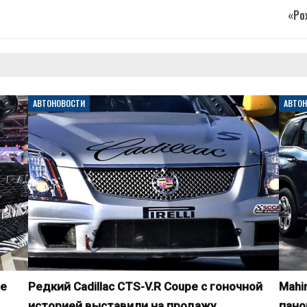
«Ро
АВТОНОВОСТИ
АВТО
le
Редкий Cadillac CTS-V.R Coupe с гоночной
Mahi
историей выставили на продажу
пано