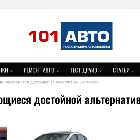
НКИ
РЕМОНТ АВТО
ТЕСТ ДРАЙВ
СТАТЬИ
ы, являющиеся достойной альтернативой «Солярису»
БОЛЬШЕ
ющиеся достойной альтернати