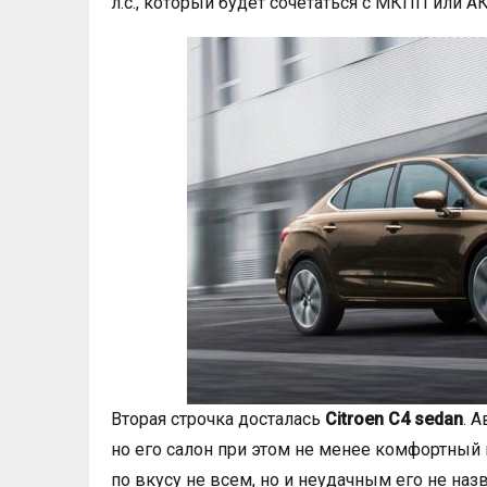
л.с., который будет сочетаться с МКПП или А
Вторая строчка досталась
Citroen C4 sedan
. 
но его салон при этом не менее комфортный
по вкусу не всем, но и неудачным его не на