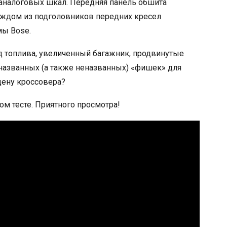
аналоговых шкал. Передняя панель обшита
 каждом из подголовников передних кресел
мы Bose.
д топлива, увеличенный багажник, продвинутые
 названных (а также неназванных) «фишек» для
цену кроссовера?
ом тесте. Приятного просмотра!