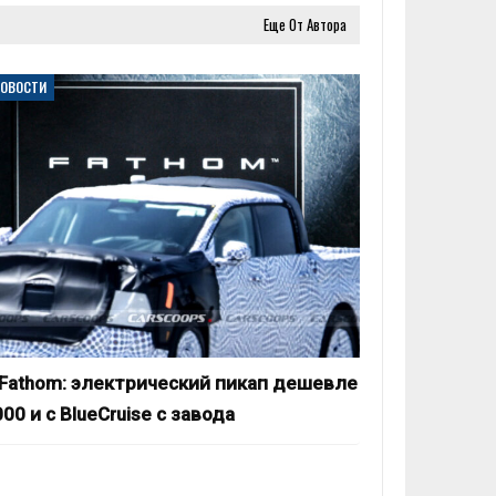
Еще От Автора
НОВОСТИ
 Fathom: электрический пикап дешевле
00 и с BlueCruise с завода