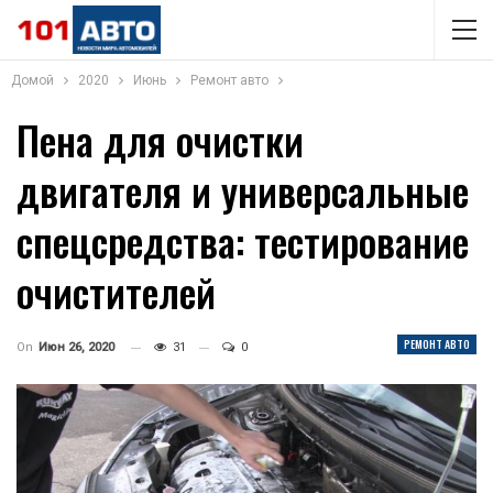
Домой
2020
Июнь
Ремонт авто
Пена для очистки
двигателя и универсальные
спецсредства: тестирование
очистителей
РЕМОНТ АВТО
On
Июн 26, 2020
31
0