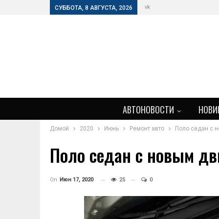
vk
СУББОТА, 8 АВГУСТА, 2026
АВТОНОВОСТИ
НОВИ
Домой
2020
Июнь
Ремонт авто
Поло седан с 
Поло седан с новым дв
On
Июн 17, 2020
25
0