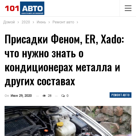
Домой
2020
Июнь
Ремонт авто
Присадки Феном, ER, Хаdo:
что нужно знать о
кондиционерах металла и
других составах
РЕМОНТ АВТО
On
Июн 29, 2020
28
0