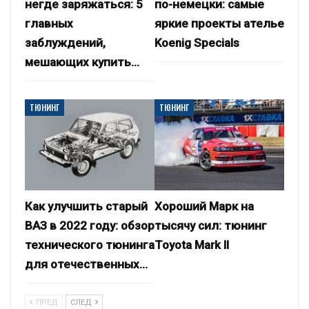
негде заряжаться: 5
по-немецки: самые
главных
яркие проекты ателье
заблуждений,
Koenig Specials
мешающих купить…
ТЮНИНГ
ТЮНИНГ
Как улучшить старый
Хороший Марк на
ВАЗ в 2022 году: обзор
тысячу сил: тюнинг
технического тюнинга
Toyota Mark II
для отечественных…
ПРЕД
СЛЕД