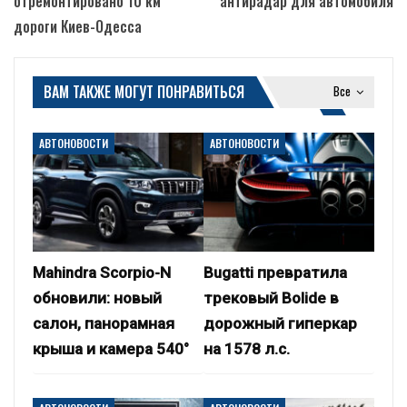
отремонтировано 10 км
антирадар для автомобиля
дороги Киев-Одесса
ВАМ ТАКЖЕ МОГУТ ПОНРАВИТЬСЯ
Все
АВТОНОВОСТИ
АВТОНОВОСТИ
Mahindra Scorpio-N
Bugatti превратила
обновили: новый
трековый Bolide в
салон, панорамная
дорожный гиперкар
крыша и камера 540°
на 1578 л.с.