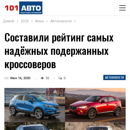
Домой
2020
Июнь
Автоновости
Составили рейтинг самых
надёжных подержанных
кроссоверов
АВТОНОВОСТИ
On
Июн 16, 2020
32
0