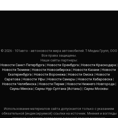
© 2026 - 101авто - автоновости мира автомобилей. Т-Медиа Групп, ООО
Все права защищены.
Наши сайты партнеры:
Новости Санкт-Петербурга
|
Новости Оренбурга
|
Новости Краснодара
|
Новости Тюмени
|
Новости Новосибирска
|
Новости Казани
|
Новости
Екатеринбурга
|
Новости Воронежа
|
Новости Омска
|
Новости
Саратова
|
Новости Уфы
|
Новости Самары
|
Новости Хабаровска
|
Новости Челябинска
|
Новости Перми
|
Новости Нижнего Новгорода
|
Сауны Минска
|
Сауны Нур-Султана (Астаны)
|
Сауны Москвы
Использование материалов сайта допускается только с указанием
обязательной (индексируемой) ссылки на источник. Мнения и взгляды