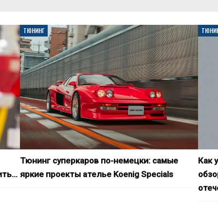
ТЮНИНГ
ТЮНИ
Тюнинг суперкаров по-немецки: самые
Как 
ить…
яркие проекты ателье Koenig Specials
обзо
отеч