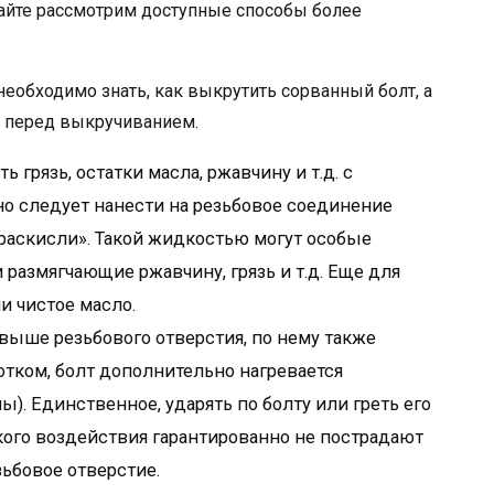
вайте рассмотрим доступные способы более
 необходимо знать, как выкрутить сорванный болт, а
 перед выкручиванием.
 грязь, остатки масла, ржавчину и т.д. с
но следует нанести на резьбовое соединение
раскисли». Такой жидкостью могут особые
 размягчающие ржавчину, грязь и т.д. Еще для
и чистое масло.
выше резьбового отверстия, по нему также
тком, болт дополнительно нагревается
). Единственное, ударять по болту или греть его
акого воздействия гарантированно не пострадают
зьбовое отверстие.