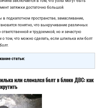
ичина заключается в том, что узлы могут быть
мент затяжки достаточно большой.
ы в подкапотном пространстве, замасливание,
становится понятно, что выкручивание различных
 ответственной и трудоемкой, но и зачастую
 о том, что можно сделать, если шпилька или болт
болт.
ание статьи:
илька или сломался болт в блоке ДВС: как
крутить