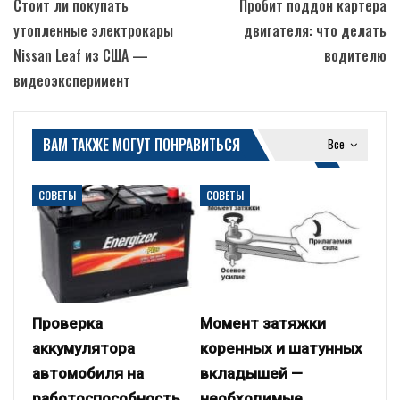
Стоит ли покупать
Пробит поддон картера
утопленные электрокары
двигателя: что делать
Nissan Leaf из США —
водителю
видеоэксперимент
ВАМ ТАКЖЕ МОГУТ ПОНРАВИТЬСЯ
Все
СОВЕТЫ
СОВЕТЫ
Проверка
Момент затяжки
аккумулятора
коренных и шатунных
автомобиля на
вкладышей —
работоспособность
необходимые