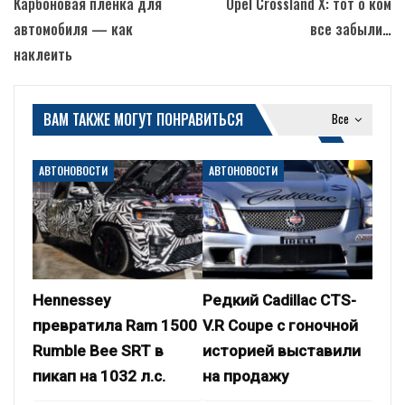
Карбоновая пленка для
Opel Crossland X: тот о ком
автомобиля — как
все забыли…
наклеить
ВАМ ТАКЖЕ МОГУТ ПОНРАВИТЬСЯ
Все
АВТОНОВОСТИ
АВТОНОВОСТИ
Hennessey
Редкий Cadillac CTS-
превратила Ram 1500
V.R Coupe с гоночной
Rumble Bee SRT в
историей выставили
пикап на 1032 л.с.
на продажу