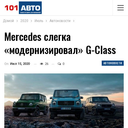
Домой
2020
Июль
Автоновости
Mercedes слегка
«модернизировал» G-Class
АВТОНОВОСТИ
On
Июл 15, 2020
26
0