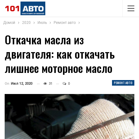
Домой
2020
Июль
Ремонт авто
Откачка масла из
двигателя: как откачать
лишнее моторное масло
РЕМОНТ АВТО
On
Июл 12, 2020
31
0