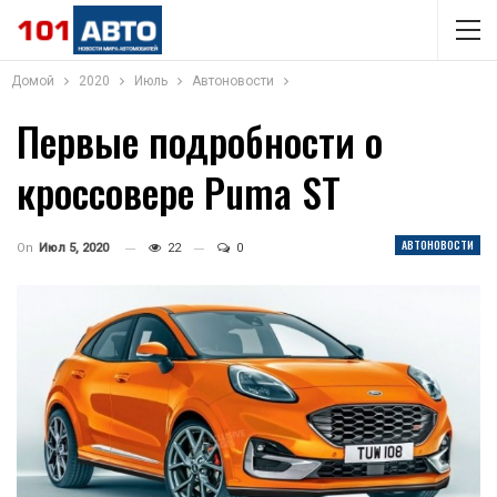
Домой
2020
Июль
Автоновости
Первые подробности о
кроссовере Puma ST
АВТОНОВОСТИ
On
Июл 5, 2020
22
0