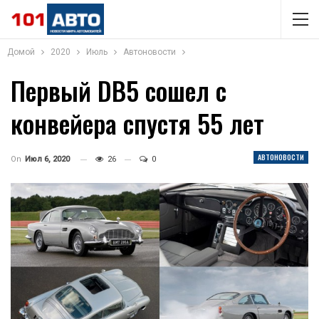
Домой
2020
Июль
Автоновости
Первый DB5 сошел с
конвейера спустя 55 лет
АВТОНОВОСТИ
On
Июл 6, 2020
26
0