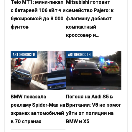
Telo MT1: мини-пикап
Mitsubishi готовит
с батареей 106 кВт·ч и
семейство Pajero: к
буксировкой до 8 000
флагману добавят
фунтов
компактный
кроссовер и…
АВТОНОВОСТИ
АВТОНОВОСТИ
BMW показала
Погоня на Audi S5 в
рекламу Spider-Man на
Британии: V8 не помог
экранах автомобилей
уйти от полиции на
в 70 странах
BMW и X5